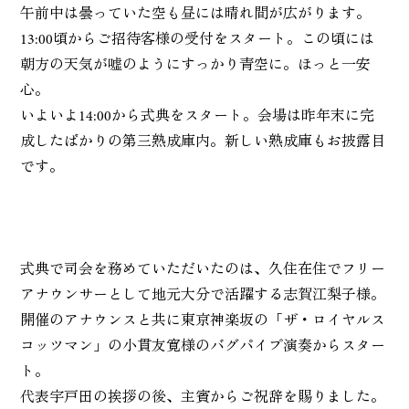
午前中は曇っていた空も昼には晴れ間が広がります。
13:00頃からご招待客様の受付をスタート。この頃には
朝方の天気が嘘のようにすっかり青空に。ほっと一安
心。
いよいよ14:00から式典をスタート。会場は昨年末に完
成したばかりの第三熟成庫内。新しい熟成庫もお披露目
です。
式典で司会を務めていただいたのは、久住在住でフリー
アナウンサーとして地元大分で活躍する志賀江梨子様。
開催のアナウンスと共に東京神楽坂の「ザ・ロイヤルス
コッツマン」の小貫友寛様のバグパイプ演奏からスター
ト。
代表宇戸田の挨拶の後、主賓からご祝辞を賜りました。