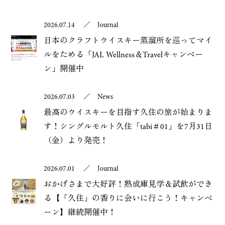
2026.07.14
／
Journal
日本のクラフトウイスキー蒸溜所を巡ってマイ
ルをためる「JAL Wellness＆Travelキャンペー
ン」開催中
2026.07.03
／
News
最高のウイスキーを目指す久住の旅が始まりま
す！シングルモルト久住「tabi＃01」を7月31日
（金）より発売！
2026.07.01
／
Journal
おかげさまで大好評！熟成庫見学＆試飲ができ
る【「久住」の香りに会いに行こう！キャンペ
ーン】継続開催中！