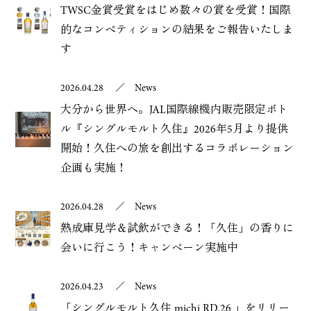
TWSC金賞受賞をはじめ数々の賞を受賞！国際
的なコンペティションの結果をご報告いたしま
す
2026.04.28
／
News
大分から世界へ。JAL国際線機内販売限定ボト
ル『シングルモルト久住』2026年5月より提供
開始！久住への旅を創出するコラボレーション
企画も実施！
2026.04.28
／
News
熟成庫見学＆試飲ができる！「久住」の香りに
会いに行こう！キャンペーン実施中
2026.04.23
／
News
「シングルモルト久住 michi RD.26 」をリリー