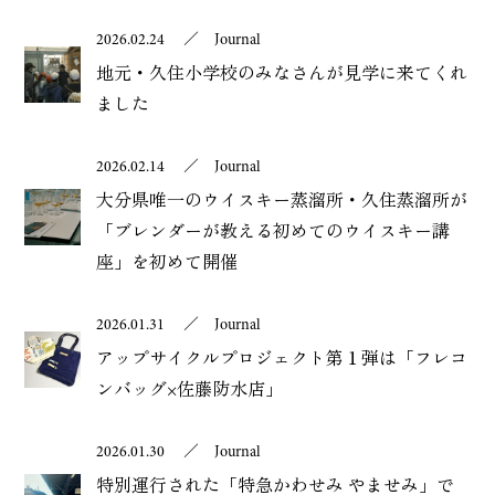
2026.02.24
／
Journal
地元・久住小学校のみなさんが見学に来てくれ
ました
2026.02.14
／
Journal
大分県唯一のウイスキー蒸溜所・久住蒸溜所が
「ブレンダーが教える初めてのウイスキー講
座」を初めて開催
2026.01.31
／
Journal
アップサイクルプロジェクト第１弾は「フレコ
ンバッグ×佐藤防水店」
2026.01.30
／
Journal
特別運行された「特急かわせみ やませみ」で