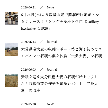
2026.06.21
／
News
6月24日(水)より数量限定で蒸溜所限定ボトル
をリリース！「シングルモルト久住 Distillery
Exclusive C1920」
2026.06.13
／
Journal
大分県産大麦の収穫レポート第２弾！初めてコ
ンバインで収穫作業を体験「六条大麦」を収穫
2026.06.03
／
Journal
麦秋を迎え大分県産大麦の収穫が始まりまし
た！収穫作業の様子を緊急レポート「二条大
麦」の収穫
2026.05.28
／
News